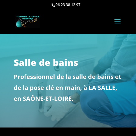
06 23 38 12 97
Salle de bains
Professionnel de la salle de bains et
de la pose clé en main, à LA SALLE,
en SAÔNE-ET-LOIRE.